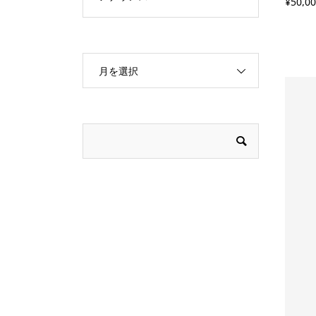
¥
50,0
月を選択